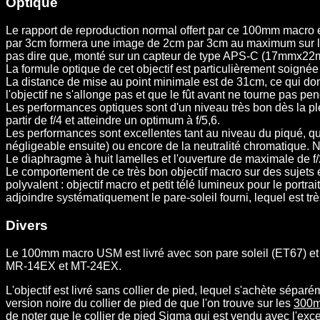
Optique
Le rapport de reproduction normal offert par ce 100mm macro est
par 3cm formera une image de 2cm par 3cm au maximum sur le pla
pas dire que, monté sur un capteur de type APS-C (17mmx22mm
La formule optique de cet objectif est particulièrement soigné
La distance de mise au point minimale est de 31cm, ce qui donne
l'objectif ne s'allonge pas et que le fût avant ne tourne pas p
Les performances optiques sont d'un niveau très bon dès la plei
partir de f/4 et atteindre un optimum à f/5,6.
Les performances sont excellentes tant au niveau du piqué, que 
négligeable ensuite) ou encore de la neutralité chromatique. N
Le diaphragme à huit lamelles et l'ouverture de maximale de f/2
Le comportement de ce très bon objectif macro sur des sujets él
polyvalent : objectif macro et petit télé lumineux pour le portrai
adjoindre systématiquement le pare-soleil fourni, lequel est trè
Divers
Le 100mm macro USM est livré avec son pare soleil (ET67) et s
MR-14EX et MT-24EX.
L'objectif est livré sans collier de pied, lequel s'achète séparé
version noire du collier de pied de que l'on trouve sur les
300m
de noter que le collier de pied Sigma qui est vendu avec l'exc