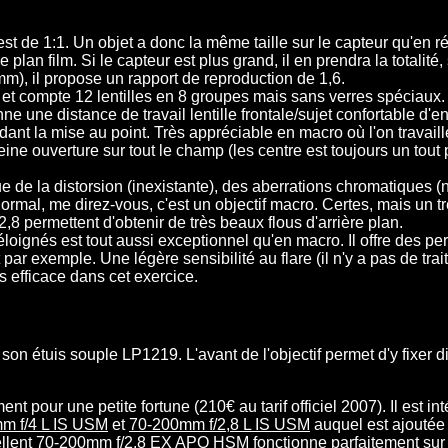
 de 1:1. Un objet a donc la même taille sur le capteur qu'en réal
n film. Si le capteur est plus grand, il en prendra la totalité
), il propose un rapport de reproduction de 1,6.
e et compte 12 lentilles en 8 groupes mais sans verres spéciaux.
 une distance de travail lentille frontale/sujet confortable d'en
endant la mise au point. Très appréciable en macro où l'on travai
ne ouverture sur tout le champ (les centre est toujours un tout 
de la distorsion (inexistante), des aberrations chromatiques (nég
ormal, me direz-vous, c'est un objectif macro. Certes, mais un t
,8 permettent d'obtenir de très beaux flous d'arrière plan.
oignés est tout aussi exceptionnel qu'en macro. Il offre des per
t par exemple. Une légère sensibilité au flare (il n'y a pas de trai
s efficace dans cet exercice.
on étuis souple LP1219. L'avant de l'objectif permet d'y fixer 
ment pour une petite fortune (210€ au tarif officiel 2007). Il est
m f/4 L IS USM
et
70-200mm f/2,8 L IS USM
auquel est ajoutée 
ellent
70-200mm f/2,8 EX APO HSM
fonctionne parfaitement sur c