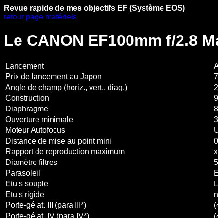
Revue rapide de mes objectifs EF (Système EOS)
retour page matériels
Le CANON EF100mm f/2.8 M
Lancement
A
Prix de lancement au Japon
7
Angle de champ (horiz., vert., diag.)
2
Construction
9
Diaphragme
8
Ouverture minimale
3
Moteur Autofocus
Distance de mise au point mini
0
Rapport de reproduction maximum
x
Diamètre filtres
Parasoleil
E
Etuis souple
Etuis rigide
n
Porte-gélat. III (para III*)
(
Porte-gélat. IV (para IV*)
(