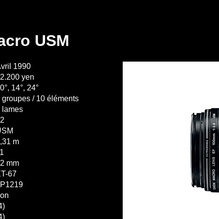
acro USM
vril 1990
2.200 yen
0°, 14°, 24°
 groupes / 10 éléments
 lames
2
USM
,31 m
1
52 mm
T-67
LP1219
on
4)
4)