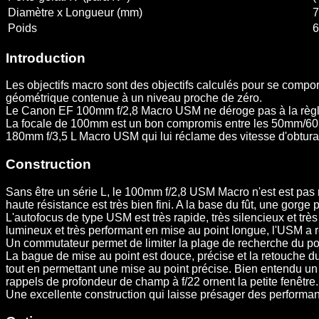
Diamètre x Longueur (mm)
7
Poids
6
Introduction
Les objectifs macro sont des objectifs calculés pour se comport
géométrique contenue à un niveau proche de zéro.
Le Canon EF 100mm f/2,8 Macro USM ne déroge pas à la règl
La focale de 100mm est un bon compromis entre les 50mm/60mm 
180mm f/3,5 L Macro USM qui lui réclame des vitesse d'obturati
Construction
Sans être un série L, le 100mm f/2,8 USM Macro n'est est pas mo
haute résistance est très bien fini. A la base du fût, une gorge p
L'autofocus de type USM est très rapide, très silencieux et très
lumineux et très performant en mise au point longue, l'USM a
Un commutateur permet de limiter la plage de recherche du poin
La bague de mise au point est douce, précise et la retouche d
tout en permettant une mise au point précise. Bien entendu un
rappels de profondeur de champ à f/22 ornent la petite fenêtre.
Une excellente construction qui laisse présager des performan