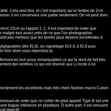
ité. Cela veut dire, et c'est important, qu'un timbre de 2cm
, sinon, il en conservera une partie seulement. On ne peut donc
viron 15cm au rapport 1 :1. Il est important de noter que
lle malgré tout assez près de ce que l'on photographie.
petit peu meilleur que les bords) pour devenir excellentes à
ligeables dès f/2,8), du vignettage (0,6 IL à f/2,8 puis
rès bon alors vous répondrai-je.
formances tout aussi remarquables ce qui le rend de fait très
tement des lentilles ce qui est réservé aux L) incite à lui
directement les excellents mais très chers flashes macro Canon
 intéressant de noter que ce collier de pied appelé Type B est une
une bague intérieure en plastique. D'autre part, il est amusant
et objectif.