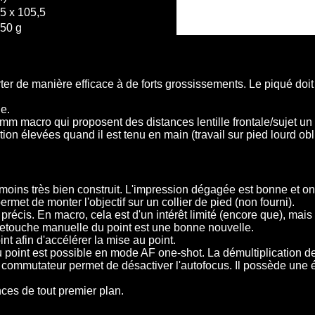
5 x 105,5
50 g
er de manière efficace à de forts grossissements. Le piqué doit 
e.
macro qui proposent des distances lentille frontale/sujet un p
on élevées quand il est tenu en main (travail sur pied lourd obl
ins très bien construit. L'impression dégagée est bonne et on se
ermet de monter l'objectif sur un collier de pied (non fourni).
 précis. En macro, cela est d'un intérêt limité (encore que), mais 
 retouche manuelle du point est une bonne nouvelle.
t afin d'accélérer la mise au point.
u point est possible en mode AF one-shot. La démultiplication de
 commutateur permet de désactiver l'autofocus. Il possède une é
ces de tout premier plan.