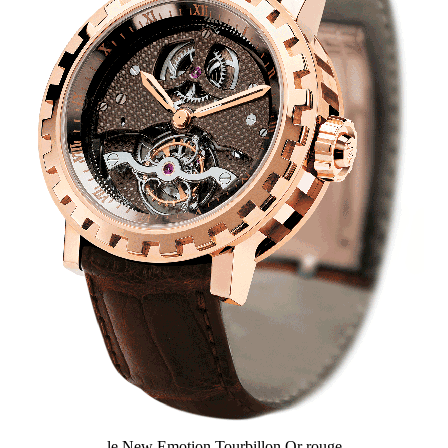
le New Emotion Tourbillon Or rouge