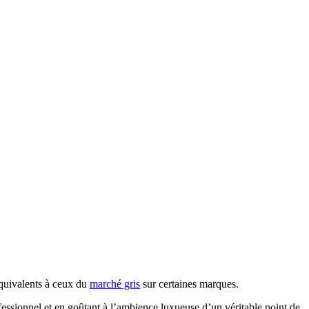
quivalents à ceux du
marché gris
sur certaines marques.
rofessionnel et en goûtant à l’ambience luxueuse d’un véritable point de