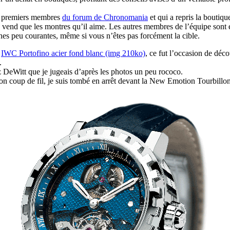
ut premiers membres
du forum de Chronomania
et qui a repris la boutiq
 ne vend que les montres qu’il aime. Les autres membres de l’équipe son
ines peu courantes, même si vous n’êtes pas forcément la cible.
e
IWC Portofino acier fond blanc (img 210ko)
, ce fut l’occasion de déc
.
ez DeWitt que je jugeais d’après les photos un peu rococo.
n coup de fil, je suis tombé en arrêt devant la New Emotion Tourbillon,