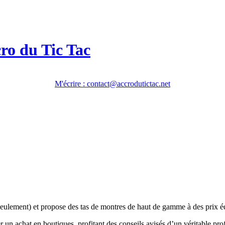
cro du Tic Tac
M'écrire : contact@accrodutictac.net
eulement) et propose des tas de montres de haut de gamme à des prix é
ser un achat en boutiques, profitant des conseils avisés d’un véritable p