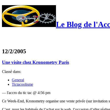
Le Blog de l'Ac
12/2/2005
Une visite chez Kronometry Paris
Classé dans:
General
Tictacoolisme
— l'accro du tic tac @ 4:56 pm
Ce Week-End, Kronometry organise une vente privée (sur invitation s
C’est, pour les habitués de l’achat sur le web, l’occasion d’aller réali